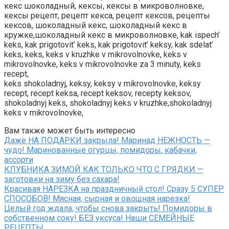
кекс шоколадный, кексы, кексы в микроволновке,
кексы рецепт, рецепт кекса, рецепт кексов, рецепты
кексов, шоколадный кекс, шоколадный кекс в
кружке,шоколадный кекс в микроволновке, kak ispech’
keks, kak prigotovit’ keks, kak prigotovit’ keksy, kak sdelat’
keks, keks, keks v kruzhke v mikrovolnovke, keks v
mikrovolnovke, keks v mikrovolnovke za 3 minuty, keks
recept,
keks shokoladnyj, keksy, keksy v mikrovolnovke, keksy
recept, recept keksa, recept keksov, recepty keksov,
shokoladnyj keks, shokoladnyj keks v kruzhke,shokoladnyj
keks v mikrovolnovke,
Вам также может быть интересно
Даже НА ПОДАРКИ закрыла! Маринад НЕЖНОСТЬ —
чудо! Маринованные огурцы, помидоры, кабачки,
ассорти
КЛУБНИКА ЗИМОЙ КАК ТОЛЬКО ЧТО С ГРЯДКИ —
заготовки на зиму без сахара!
Красивая НАРЕЗКА на праздничный стол! Сразу 5 СУПЕР
СПОСОБОВ! Мясная, сырная и овощная нарезка!
Целый год ждала, чтобы снова закрыть! Помидоры в
собственном соку! БЕЗ уксуса! Наши СЕМЕЙНЫЕ
РЕЦЕПТЫ