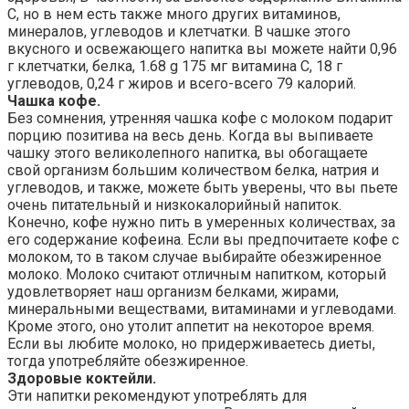
C, но в нем есть также много других витаминов,
минералов, углеводов и клетчатки. В чашке этого
вкусного и освежающего напитка вы можете найти 0,96
г клетчатки, белка, 1.68 g 175 мг витамина С, 18 г
углеводов, 0,24 г жиров и всего-всего 79 калорий.
Чашка кофе.
Без сомнения, утренняя чашка кофе с молоком подарит
порцию позитива на весь день. Когда вы выпиваете
чашку этого великолепного напитка, вы обогащаете
свой организм большим количеством белка, натрия и
углеводов, и также, можете быть уверены, что вы пьете
очень питательный и низкокалорийный напиток.
Конечно, кофе нужно пить в умеренных количествах, за
его содержание кофеина. Если вы предпочитаете кофе с
молоком, то в таком случае выбирайте обезжиренное
молоко. Молоко считают отличным напитком, который
удовлетворяет наш организм белками, жирами,
минеральными веществами, витаминами и углеводами.
Кроме этого, оно утолит аппетит на некоторое время.
Если вы любите молоко, но придерживаетесь диеты,
тогда употребляйте обезжиренное.
Здоровые коктейли.
Эти напитки рекомендуют употреблять для