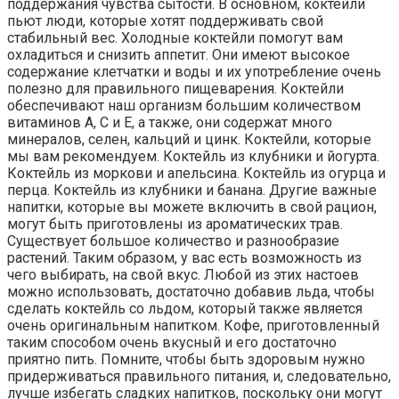
поддержания чувства сытости. В основном, коктейли
пьют люди, которые хотят поддерживать свой
стабильный вес. Холодные коктейли помогут вам
охладиться и снизить аппетит. Они имеют высокое
содержание клетчатки и воды и их употребление очень
полезно для правильного пищеварения. Коктейли
обеспечивают наш организм большим количеством
витаминов А, С и Е, а также, они содержат много
минералов, селен, кальций и цинк. Коктейли, которые
мы вам рекомендуем. Коктейль из клубники и йогурта.
Коктейль из моркови и апельсина. Коктейль из огурца и
перца. Коктейль из клубники и банана. Другие важные
напитки, которые вы можете включить в свой рацион,
могут быть приготовлены из ароматических трав.
Существует большое количество и разнообразие
растений. Таким образом, у вас есть возможность из
чего выбирать, на свой вкус. Любой из этих настоев
можно использовать, достаточно добавив льда, чтобы
сделать коктейль со льдом, который также является
очень оригинальным напитком. Кофе, приготовленный
таким способом очень вкусный и его достаточно
приятно пить. Помните, чтобы быть здоровым нужно
придерживаться правильного питания, и, следовательно,
лучше избегать сладких напитков, поскольку они могут