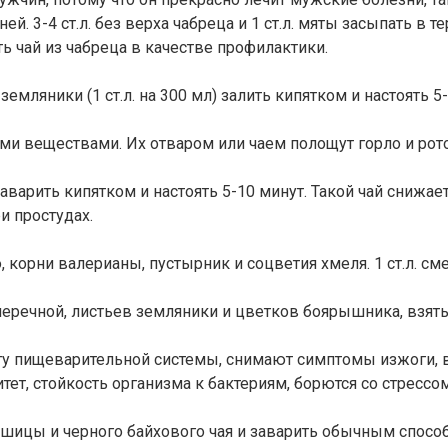
й. 3-4 ст.л. без верха чабреца и 1 ст.л. мяты засыпать в 
ь чай из чабреца в качестве профилактики.
мляники (1 ст.л. на 300 мл) залить кипятком и настоять 5
 веществами. Их отваром или чаем полощут горло и рото
аварить кипятком и настоять 5-10 минут. Такой чай снижае
и простудах.
корни валерианы, пустырник и соцветия хмеля. 1 ст.л. сме
 перечной, листьев земляники и цветков боярышника, взятых
ту пищеварительной системы, снимают симптомы изжоги, 
т, стойкость организма к бактериям, борются со стрессо
ицы и черного байхового чая и заварить обычным способом