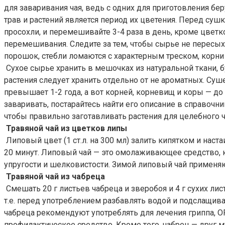
для заваривания чая, ведь с одних для приготовления бе
трав и растений является период их цветения. Перед суш
просохли, и перемешивайте 3-4 раза в день, кроме цвет
перемешивания. Следите за тем, чтобы сырье не пересых
порошок, стебли ломаются с характерным треском, корни л
Сухое сырье хранить в мешочках из натуральной ткани, 
растения следует хранить отдельно от не ароматных. Суш
превышает 1-2 года, а вот корней, корневищ и коры — до 
заваривать, постарайтесь найти его описание в справоч
чтобы правильно заготавливать растения для целебного ч
Травяной чай из цветков липы
Липовый цвет (1 ст.л. на 300 мл) залить кипятком и наста
20 минут. Липовый чай — это омолаживающее средство, к
упругости и шелковистости. Зимой липовый чай применяю
Травяной чай из чабреца
Смешать 20 г листьев чабреца и зверобоя и 4 г сухих ли
т.е. перед употреблением разбавлять водой и подслащив
чабреца рекомендуют употреблять для лечения гриппа, О
профилактическое средство. Кроме того, чабрец — друг му