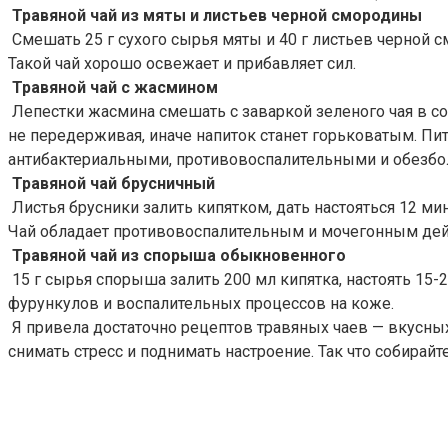
Травяной чай из мяты и листьев черной смородины
Смешать 25 г сухого сырья мяты и 40 г листьев черной см
Такой чай хорошо освежает и прибавляет сил.
Травяной чай с жасмином
Лепестки жасмина смешать с заваркой зеленого чая в соо
не передерживая, иначе напиток станет горьковатым. Пит
антибактериальными, противовоспалительными и обезбол
Травяной чай брусничный
Листья брусники залить кипятком, дать настояться 12 мину
Чай обладает противовоспалительным и мочегонным дей
Травяной чай из спорыша обыкновенного
15 г сырья спорыша залить 200 мл кипятка, настоять 15-2
фурункулов и воспалительных процессов на коже.
Я привела достаточно рецептов травяных чаев — вкусных,
снимать стресс и поднимать настроение. Так что собирай