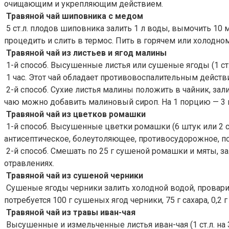
очищающим и укрепляющим действием.
Травяной чай шиповника с медом
5 ст.л. плодов шиповника залить 1 л воды, вымочить 10 ми
процедить и слить в термос. Пить в горячем или холодно
Травяной чай из листьев и ягод малины
1-й способ. Высушенные листья или сушеные ягоды (1 ст.л
1 час. Этот чай обладает противовоспалительным действи
2-й способ. Сухие листья малины положить в чайник, зали
чаю можно добавить малиновый сироп. На 1 порцию — 3 г 
Травяной чай из цветков ромашки
1-й способ. Высушенные цветки ромашки (6 штук или 2 ст.
антисептическое, болеутоляющее, противосудорожное, п
2-й способ. Смешать по 25 г сушеной ромашки и мяты, зал
отравлениях.
Травяной чай из сушеной черники
Сушеные ягоды черники залить холодной водой, проварить
потребуется 100 г сушеных ягод черники, 75 г сахара, 0,2
Травяной чай из травы иван-чая
Высушенные и измельченные листья иван-чая (1 ст.л. на 