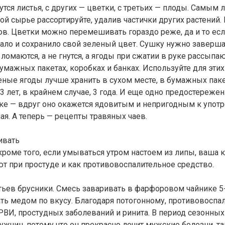
рутся листья, с других — цветки, с третьих — плоды. Сам
кой сырье рассортируйте, удалив частички других растений
ков. Цветки можно перемешивать гораздо реже, да и то е
ало и сохранило свой зеленый цвет. Сушку нужно завершат
омаются, а не гнутся, а ягоды при сжатии в руке рассыпаю
бумажных пакетах, коробках и банках. Используйте для эт
еные ягоды лучше хранить в сухом месте, в бумажных паке
3 лет, в крайнем случае, 3 года. И еще одно предостереже
нике — вдруг оно окажется ядовитым и непригодным к упот
ая. А теперь — рецепты травяных чаев.
ивать
роме того, если умываться утром настоем из липы, ваша к
т при простуде и как противовоспалительное средство.
стьев брусники. Смесь заваривать в фарфоровом чайнике 5
ать медом по вкусу. Благодаря потогонному, противовосп
РВИ, простудных заболеваний и ринита. В период сезонны
жчин, потому что он прекрасно лечит мужские болезни, так