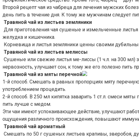
Второй рецепт чая из чабреца для лечения мужских болезне
день пить в течение дня. К тому же мужчинам следует пит
Травяной чай из листьев земляники
Для приготовления чая сушеные и измельченные листья зе
желудка и кишечника.
Корневища и листья земляники ценны своими дубильными
Травяной чай из листьев мелиссы
Сушеные или свежие листья ме-лиссы (1 ч.л. на 300 мл) з
нервозность, улучшает сон, к тому же его полезно пить пр
Травяной чай из мяты перечной
1-й способ. Смешать в равных пропорциях мяту перечную, 
употреблением процедить.
2-й способ. В 250 мл кипятка заварить 1 ст.л. смеси мяты
пить лучше с медом.
Эти чаи имеют успокаивающее действие, улучшают рабо
ощущения различного происхождения, повышают иммуните
Травяной чай ароматный
Смешать по 50 г сушеных листьев крапивы, зверобоя, душ