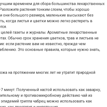
ым лучшим временем для сбора большинства лекарственных
. Разложите растения тонким слоем, чтобы хорошо
сли они большого размера, маленькие высыхают без
ь, когда листья и цветки можно легко растереть в
тся.
их целей газеты и журналы. Ароматные лекарственные
тах. Обычно срок хранения цветков, трав и листьев не
ние: если растение вам не известно, прежде чем
реблению. Это основные правила, которые нужно знать,
ожа на протяжении многих лет не утратит природной
-7 минут. Полученный настой использовать как заварку,
алительному и противомикробному действию чай из
х эпидемий гриппа чабрец можно использовать как
ие, как простатит и импотенция.