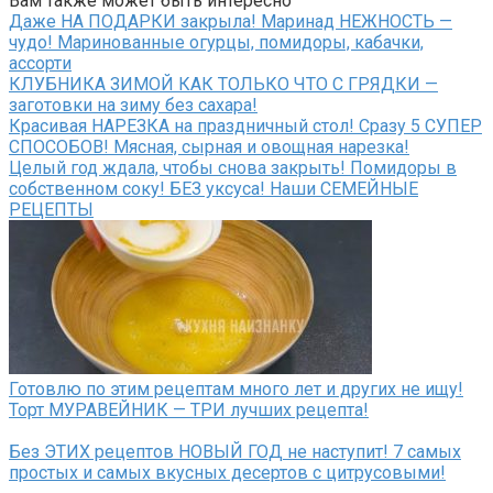
Вам также может быть интересно
Даже НА ПОДАРКИ закрыла! Маринад НЕЖНОСТЬ —
чудо! Маринованные огурцы, помидоры, кабачки,
ассорти
КЛУБНИКА ЗИМОЙ КАК ТОЛЬКО ЧТО С ГРЯДКИ —
заготовки на зиму без сахара!
Красивая НАРЕЗКА на праздничный стол! Сразу 5 СУПЕР
СПОСОБОВ! Мясная, сырная и овощная нарезка!
Целый год ждала, чтобы снова закрыть! Помидоры в
собственном соку! БЕЗ уксуса! Наши СЕМЕЙНЫЕ
РЕЦЕПТЫ
Готовлю по этим рецептам много лет и других не ищу!
Торт МУРАВЕЙНИК — ТРИ лучших рецепта!
Без ЭТИХ рецептов НОВЫЙ ГОД не наступит! 7 самых
простых и самых вкусных десертов с цитрусовыми!