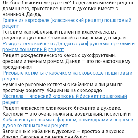
Любите бисквитные рулеты? Тогда записывайте рецепт
домашнего, приготовленного в духовке вместе с
начинкой. Да-да,
Гратен из картофеля (классический рецепт) пошаговый
рецепт
Готовим картофельный гратен по классическому
рецепту в духовке. Отменный гарнир к мясу, птице и
Рождественский кекс Данди с сухофруктами, орехами и
ромом пошаговый рецепт
Рецепт рождественского кекса с сухофруктами,
орехами и темным ромом. Данди — это по-настоящему
праздничная
Рисовые котлеты с кабачком на сковороде пошаговый
рецепт
Румяные рисовые котлеты с кабачком и яйцами по
простому рецепту. Жарим их на сковороде
Кастелла — японский хлопковый бисквит пошаговый
рецепт
Рецепт японского хлопкового бисквита в духовке.
Кастелла — это очень нежный, воздушный, пористый и
Кабачки кружочками с фаршем, помидорами и сыром в
духовке пошаговый рецепт
Запеченные кабачки в духовке — простое и вкусное
блюдо. Сегодня в рецепте они будут