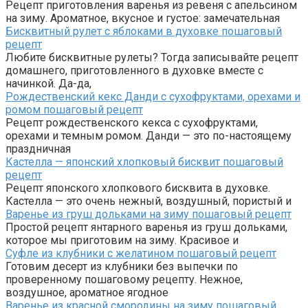
Рецепт приготовления варенья из ревеня с апельсином
на зиму. Ароматное, вкусное и густое: замечательная
Бисквитный рулет с яблоками в духовке пошаговый
рецепт
Любите бисквитные рулеты? Тогда записывайте рецепт
домашнего, приготовленного в духовке вместе с
начинкой. Да-да,
Рождественский кекс Данди с сухофруктами, орехами и
ромом пошаговый рецепт
Рецепт рождественского кекса с сухофруктами,
орехами и темным ромом. Данди — это по-настоящему
праздничная
Кастелла — японский хлопковый бисквит пошаговый
рецепт
Рецепт японского хлопкового бисквита в духовке.
Кастелла — это очень нежный, воздушный, пористый и
Варенье из груш дольками на зиму пошаговый рецепт
Простой рецепт янтарного варенья из груш дольками,
которое мы приготовим на зиму. Красивое и
Суфле из клубники с желатином пошаговый рецепт
Готовим десерт из клубники без выпечки по
проверенному пошаговому рецепту. Нежное,
воздушное, ароматное ягодное
Варенье из красной смородины на зиму пошаговый