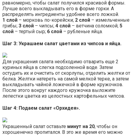
равномерно, чтобы салат получился красивой формы.
Лучше всего выкладывать его в форме горки. А
распределять ингредиенты удобнее всего ложкой.
1 слой
– морковь по-корейски;
2 слой
– измельченные
грибы;
3 слой
– чипсы;
4 слой
– ветчина соломкой;
5
слой
– тертый сыр;
6 слой
– рубленые яйца.
Шаг 3: Украшаем салат цветами из чипсов и яйца.
Для украшения салата необходимо отварить еще 2
куриных яйца в слегка подсоленной воде. Затем
остудить их и очистить от скорлупы, отделить желтки от
белка. Желтки натереть на самой мелкой терке, а затем
выкладывать чайной ложечкой в форме кружочков.
После этого вокруг каждого кружочка выложите
лепестки цветка из целостных картофельных чипсов.
Шаг 4: Подаем салат «Орхидея».
Украшенный салат оставьте
минут на 20
, чтобы он
хорошенечко пропитался. В это же время его можно