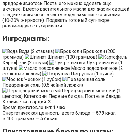
придерживаетесь Поста, его можно сделать еще
вкуснее. Вместо растительного масла для жарки овощей
кладите сливочное, а часть воды замените сливками
(10-20% жирности). Подавать готовый суп-пюре
рекомендую с сухариками.
Ингредиенты:
Вода
(
2
стакана
)
Брокколи
(
200
граммов
)
Шпинат
(
100
граммов
)
Картофель
(
2
штуки
)
Лук репчатый
(
1
штука
)
Масло подсолнечное
(
2
столовые ложки
)
Петрушка
(
1
пучок
)
Чеснок
(
1
зубок
)
Поваренная соль
(
0.5
чайной ложки
)
Перец черный молотый
(
1
щепотка
)
Категории: Первые блюда, Постные блюда
Количество порций:
3
Время приготовления:
1 час
Энергетическая ценность:
всего блюда —
579
ккал
.
в 100 граммах —
57
ккал.
Приготовление блюда по шагам: