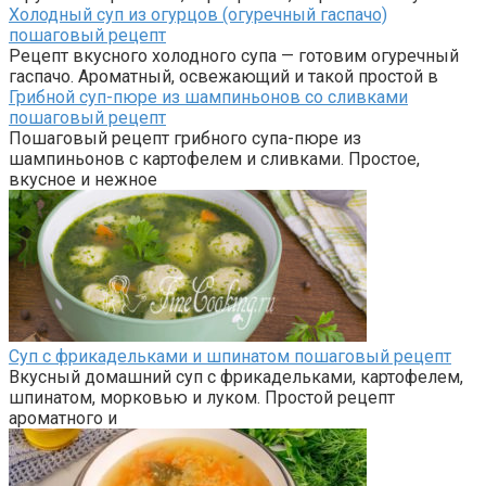
Холодный суп из огурцов (огуречный гаспачо)
пошаговый рецепт
Рецепт вкусного холодного супа — готовим огуречный
гаспачо. Ароматный, освежающий и такой простой в
Грибной суп-пюре из шампиньонов со сливками
пошаговый рецепт
Пошаговый рецепт грибного супа-пюре из
шампиньонов с картофелем и сливками. Простое,
вкусное и нежное
Суп с фрикадельками и шпинатом пошаговый рецепт
Вкусный домашний суп с фрикадельками, картофелем,
шпинатом, морковью и луком. Простой рецепт
ароматного и