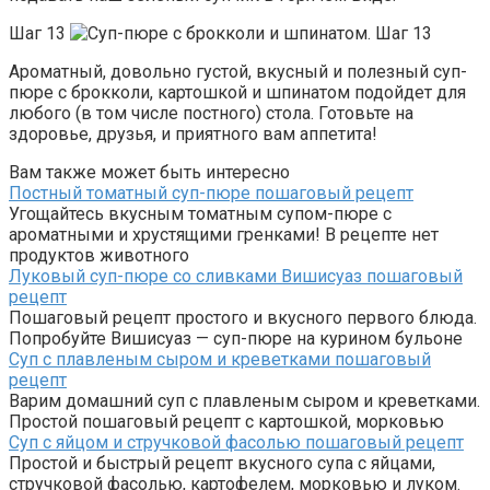
Шаг 13
Ароматный, довольно густой, вкусный и полезный суп-
пюре с брокколи, картошкой и шпинатом подойдет для
любого (в том числе постного) стола. Готовьте на
здоровье, друзья, и приятного вам аппетита!
Вам также может быть интересно
Постный томатный суп-пюре пошаговый рецепт
Угощайтесь вкусным томатным супом-пюре с
ароматными и хрустящими гренками! В рецепте нет
продуктов животного
Луковый суп-пюре со сливками Вишисуаз пошаговый
рецепт
Пошаговый рецепт простого и вкусного первого блюда.
Попробуйте Вишисуаз — суп-пюре на курином бульоне
Суп с плавленым сыром и креветками пошаговый
рецепт
Варим домашний суп с плавленым сыром и креветками.
Простой пошаговый рецепт с картошкой, морковью
Суп с яйцом и стручковой фасолью пошаговый рецепт
Простой и быстрый рецепт вкусного супа с яйцами,
стручковой фасолью, картофелем, морковью и луком.