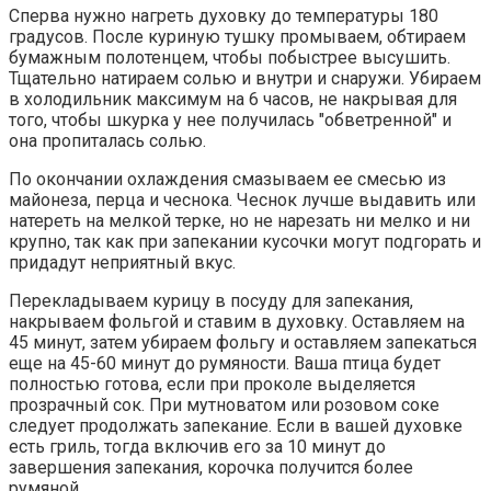
Сперва нужно нагреть духовку до температуры 180
градусов. После куриную тушку промываем, обтираем
бумажным полотенцем, чтобы побыстрее высушить.
Тщательно натираем солью и внутри и снаружи. Убираем
в холодильник максимум на 6 часов, не накрывая для
того, чтобы шкурка у нее получилась "обветренной" и
она пропиталась солью.
По окончании охлаждения смазываем ее смесью из
майонеза, перца и чеснока. Чеснок лучше выдавить или
натереть на мелкой терке, но не нарезать ни мелко и ни
крупно, так как при запекании кусочки могут подгорать и
придадут неприятный вкус.
Перекладываем курицу в посуду для запекания,
накрываем фольгой и ставим в духовку. Оставляем на
45 минут, затем убираем фольгу и оставляем запекаться
еще на 45-60 минут до румяности. Ваша птица будет
полностью готова, если при проколе выделяется
прозрачный сок. При мутноватом или розовом соке
следует продолжать запекание. Если в вашей духовке
есть гриль, тогда включив его за 10 минут до
завершения запекания, корочка получится более
румяной.