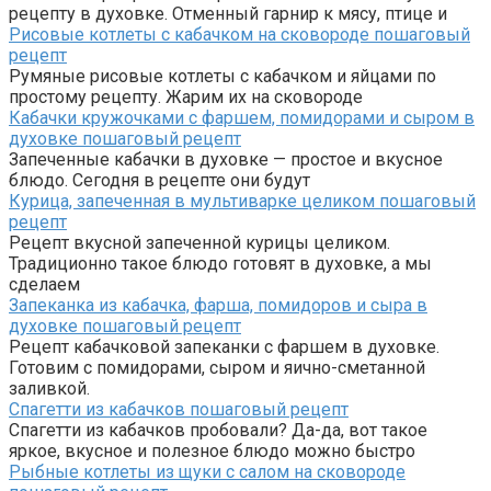
рецепту в духовке. Отменный гарнир к мясу, птице и
Рисовые котлеты с кабачком на сковороде пошаговый
рецепт
Румяные рисовые котлеты с кабачком и яйцами по
простому рецепту. Жарим их на сковороде
Кабачки кружочками с фаршем, помидорами и сыром в
духовке пошаговый рецепт
Запеченные кабачки в духовке — простое и вкусное
блюдо. Сегодня в рецепте они будут
Курица, запеченная в мультиварке целиком пошаговый
рецепт
Рецепт вкусной запеченной курицы целиком.
Традиционно такое блюдо готовят в духовке, а мы
сделаем
Запеканка из кабачка, фарша, помидоров и сыра в
духовке пошаговый рецепт
Рецепт кабачковой запеканки с фаршем в духовке.
Готовим с помидорами, сыром и яично-сметанной
заливкой.
Спагетти из кабачков пошаговый рецепт
Спагетти из кабачков пробовали? Да-да, вот такое
яркое, вкусное и полезное блюдо можно быстро
Рыбные котлеты из щуки с салом на сковороде