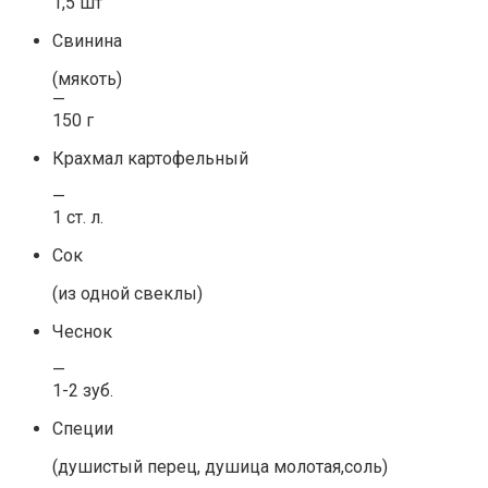
1,5 шт
Свинина
(мякоть)
—
150 г
Крахмал картофельный
—
1 ст. л.
Сок
(из одной свеклы)
Чеснок
—
1-2 зуб.
Специи
(душистый перец, душица молотая,соль)