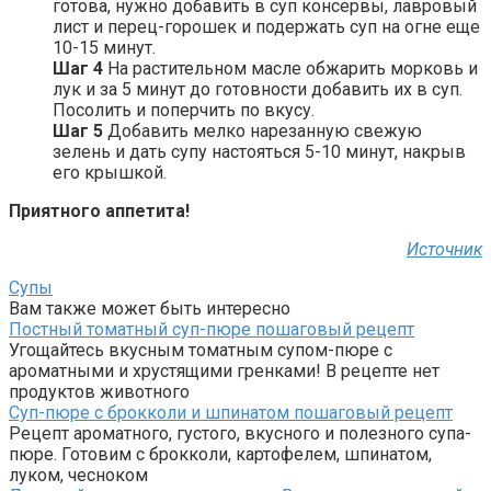
готова, нужно добавить в суп консервы, лавровый
лист и перец-горошек и подержать суп на огне еще
10-15 минут.
Шаг 4
На растительном масле обжарить морковь и
лук и за 5 минут до готовности добавить их в суп.
Посолить и поперчить по вкусу.
Шаг 5
Добавить мелко нарезанную свежую
зелень и дать супу настояться 5-10 минут, накрыв
его крышкой.
Приятного аппетита!
Источник
Супы
Вам также может быть интересно
Постный томатный суп-пюре пошаговый рецепт
Угощайтесь вкусным томатным супом-пюре с
ароматными и хрустящими гренками! В рецепте нет
продуктов животного
Суп-пюре с брокколи и шпинатом пошаговый рецепт
Рецепт ароматного, густого, вкусного и полезного супа-
пюре. Готовим с брокколи, картофелем, шпинатом,
луком, чесноком