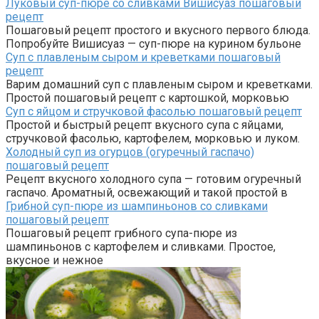
Луковый суп-пюре со сливками Вишисуаз пошаговый
рецепт
Пошаговый рецепт простого и вкусного первого блюда.
Попробуйте Вишисуаз — суп-пюре на курином бульоне
Суп с плавленым сыром и креветками пошаговый
рецепт
Варим домашний суп с плавленым сыром и креветками.
Простой пошаговый рецепт с картошкой, морковью
Суп с яйцом и стручковой фасолью пошаговый рецепт
Простой и быстрый рецепт вкусного супа с яйцами,
стручковой фасолью, картофелем, морковью и луком.
Холодный суп из огурцов (огуречный гаспачо)
пошаговый рецепт
Рецепт вкусного холодного супа — готовим огуречный
гаспачо. Ароматный, освежающий и такой простой в
Грибной суп-пюре из шампиньонов со сливками
пошаговый рецепт
Пошаговый рецепт грибного супа-пюре из
шампиньонов с картофелем и сливками. Простое,
вкусное и нежное