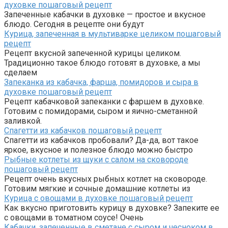
духовке пошаговый рецепт
Запеченные кабачки в духовке — простое и вкусное
блюдо. Сегодня в рецепте они будут
Курица, запеченная в мультиварке целиком пошаговый
рецепт
Рецепт вкусной запеченной курицы целиком.
Традиционно такое блюдо готовят в духовке, а мы
сделаем
Запеканка из кабачка, фарша, помидоров и сыра в
духовке пошаговый рецепт
Рецепт кабачковой запеканки с фаршем в духовке.
Готовим с помидорами, сыром и яично-сметанной
заливкой.
Спагетти из кабачков пошаговый рецепт
Спагетти из кабачков пробовали? Да-да, вот такое
яркое, вкусное и полезное блюдо можно быстро
Рыбные котлеты из щуки с салом на сковороде
пошаговый рецепт
Рецепт очень вкусных рыбных котлет на сковороде.
Готовим мягкие и сочные домашние котлеты из
Курица с овощами в духовке пошаговый рецепт
Как вкусно приготовить курицу в духовке? Запеките ее
с овощами в томатном соусе! Очень
Кабачки, запеченные в сметане с сыром и чесноком в